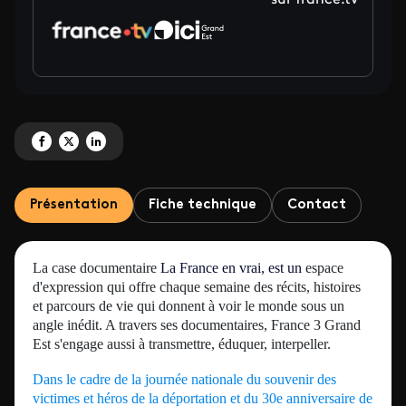
sur france.tv
Partagez '"Sculpter la mémoire", suivi de "Rwanda 94, année zéro"' sur Fac
Partagez '"Sculpter la mémoire", suivi de "Rwanda 94, année zéro"' su
Partagez '"Sculpter la mémoire", suivi de "Rwanda 94, année zéro
Présentation
Fiche technique
Contact
La case documentaire
La France en vrai
, est un
espace
d'expression qui offre chaque semaine des récits, histoires
et parcours de vie qui donnent à voir le monde sous un
angle inédit. A travers ses documentaires, France 3 Grand
Est s'engage aussi à transmettre, éduquer, interpeller.
Dans le cadre de la journée nationale du souvenir des
victimes et héros de la déportation et du 30e anniversaire de