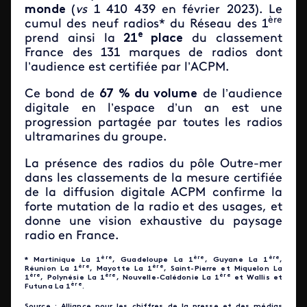
monde
(
vs
1 410 439 en février 2023). Le
ère
cumul des neuf radios* du Réseau des 1
e
prend ainsi la
21
place
du classement
France des 131 marques de radios dont
l’audience est certifiée par l’ACPM.
Ce bond de
67 % du volume
de l’audience
digitale en l’espace d’un an est une
progression partagée par toutes les radios
ultramarines du groupe.
La présence des radios du pôle Outre-mer
dans les classements de la mesure certifiée
de la diffusion digitale ACPM confirme la
forte mutation de la radio et des usages, et
donne une vision exhaustive du paysage
radio en France.
ère
ère
ère
* Martinique La 1
, Guadeloupe La 1
, Guyane La 1
,
ère
ère
Réunion La 1
, Mayotte La 1
, Saint-Pierre et Miquelon La
ère
ère
ère
1
, Polynésie La 1
, Nouvelle-Calédonie La 1
et Wallis et
ère
Futuna La 1
.
Source : Alliance pour les chiffres de la presse et des médias