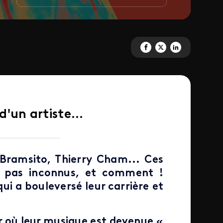
Partagez 'La 1<sup>ère</sup> Vi
Partagez 'La 1<sup>ère</s
Partagez 'La 1<sup>è
d'un artiste...
, Bramsito, Thierry Cham... Ces
 pas inconnus, et comment !
qui a bouleversé leur carrière et
ur où leur musique est devenue «