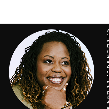
1
2
e
1
p
A