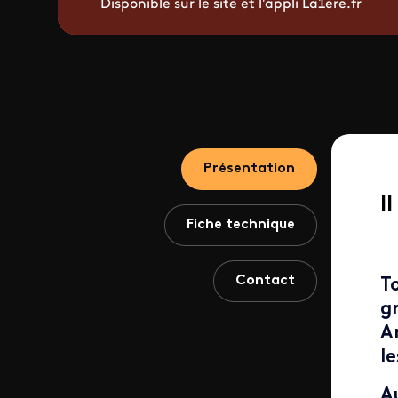
Disponible sur le site et l'appli La1ere.fr
Présentation
I
Fiche technique
Contact
T
g
Ar
le
A