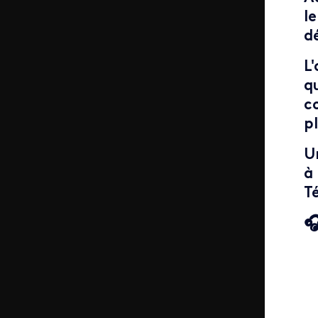
l
d
L
q
c
pl
U
à
Té

If