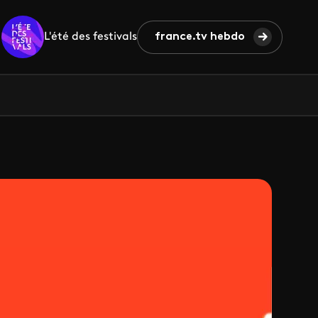
L'été des festivals
france.tv hebdo