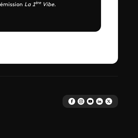
ère
’émission
La 1
Vibe
.