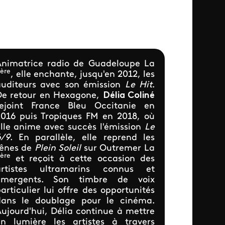
Animatrice radio de Guadeloupe La
ère
, elle enchante, jusqu'en 2012, les
auditeurs avec son émission
Le Hit
.
De retour en Hexagone,
Délia Coliné
rejoint France Bleu Occitanie en
016 puis Tropiques FM en 2018, où
lle anime avec succès l'émission
Le
6/9
. En parallèle, elle reprend les
rênes de
Plein Soleil
sur Outremer La
ère
et reçoit à cette occasion des
artistes ultramarins connus et
émergents. Son timbre de voix
articulier lui offre des opportunités
dans le doublage pour le cinéma.
ujourd'hui, Délia continue à mettre
en lumière les artistes à travers