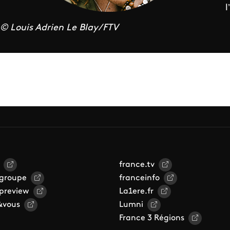
l
© Louis Adrien Le Blay/FTV
france.tv
 groupe
franceinfo
 preview
La1ere.fr
&vous
Lumni
France 3 Régions