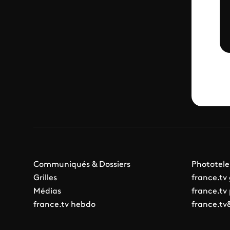
Communiqués & Dossiers
Phototele
Grilles
france.tv
Médias
france.tv
france.tv hebdo
france.tv