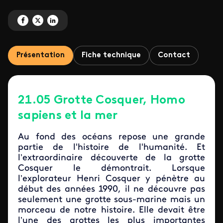
Partagez 'Grotte Cosquer, Homo sapiens et la mer' sur Facebook
Partagez 'Grotte Cosquer, Homo sapiens et la mer' sur X
Partagez 'Grotte Cosquer, Homo sapiens et la mer' sur LinkedIn
Présentation
Fiche technique
Contact
21.05 Grotte Cosquer, Homo
sapiens et la mer
Au fond des océans repose une grande
partie de l'histoire de l'humanité. Et
l’extraordinaire découverte de la grotte
Cosquer le démontrait. Lorsque
l’explorateur Henri Cosquer y pénètre au
début des années 1990, il ne découvre pas
seulement une grotte sous-marine mais un
morceau de notre histoire. Elle devait être
l’une des grottes les plus importantes