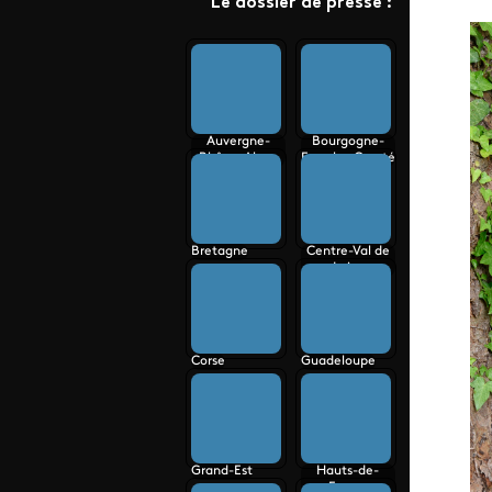
Le dossier de presse :
Auvergne-
Bourgogne-
Rhône-Alpes
Franche-Comté
Bretagne
Centre-Val de
Loire
Corse
Guadeloupe
Grand-Est
Hauts-de-
France