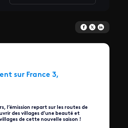
Partagez 'Le village préféré de
Partagez 'Le village préfé
Partagez 'Le village
ient sur France 3,
s, l’émission repart sur les routes de
vrir des villages d’une beauté et
villages de cette nouvelle saison !