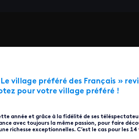
 Le village préféré des Français » rev
otez pour votre village préféré !
tte année et grâce à la fidélité de ses téléspectateur
ance avec toujours la même passion, pour faire décou
une richesse exceptionnelles. C’est le cas pour les 14 