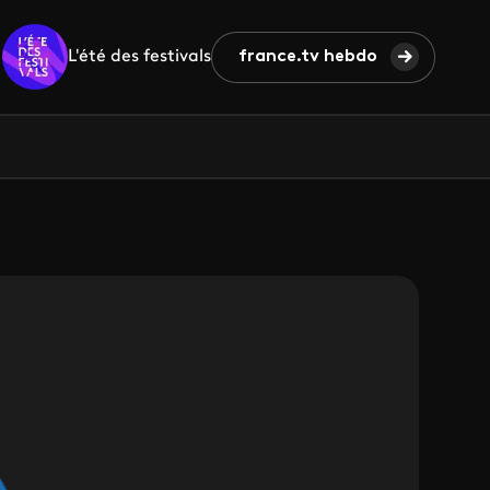
L'été des festivals
france.tv hebdo