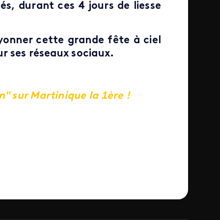
s, durant ces 4 jours de liesse
yonner cette grande fête à ciel
ur ses réseaux sociaux.
" sur Martinique la 1ère !