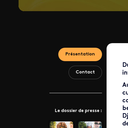
Présentation
D
Contact
i
A
c
c
b
Le dossier de presse :
D
d