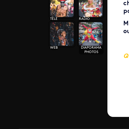
c
p
TÉLÉ
RADIO
M
o
WEB
DIAPORAMA
PHOTOS
Q