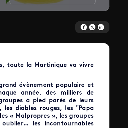
Partagez 'Carnaval de Martini
Partagez 'Carnaval de Mar
Partagez 'Carnaval 
 toute la Martinique va vivre
 grand évènement populaire et
chaque année, des milliers de
 groupes à pied parés de leurs
les diables rouges, les "Papa
 les « Malpropres », les groupes
 oublier… les incontournables