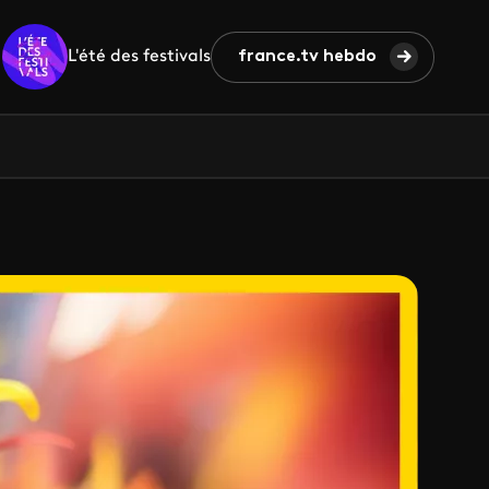
L'été des festivals
france.tv hebdo