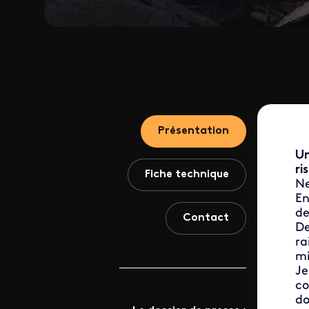
Présentation
Un
ri
Fiche technique
Ne
En
de
Contact
De
ra
mi
Je
co
do