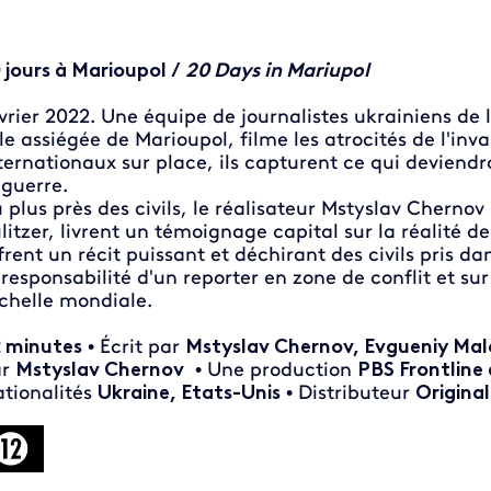
 jours à Marioupol /
20 Days in Mariupol
vrier 2022. Une équipe de journalistes ukrainiens de 
lle assiégée de Marioupol, filme les atrocités de l'inva
ternationaux sur place, ils capturent ce qui devien
 guerre.
 plus près des civils, le réalisateur Mstyslav Cherno
litzer, livrent un témoignage capital sur la réalité de
frent un récit puissant et déchirant des civils pris da
 responsabilité d'un reporter en zone de conflit et sur
échelle mondiale.
 minutes
• Écrit par
Mstyslav Chernov, Evgueniy Mal
ar
Mstyslav Chernov
• Une production
PBS Frontline 
tionalités
Ukraine, Etats-Unis
• Distributeur
Original