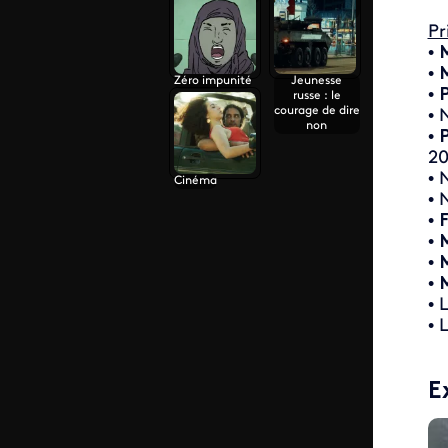
intouchables
Pr
•
M
•
M
Zéro impunité
Jeunesse
•
P
russe : le
courage de dire
• 
non
•
P
20
• 
Cinéma
• 
•
F
•
•
M
•
M
• 
• 
E
ID