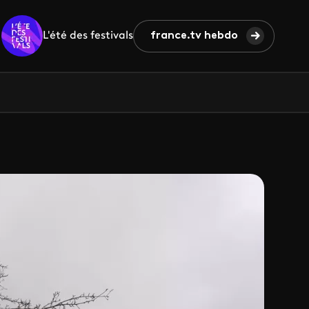
L'été des festivals
france.tv hebdo