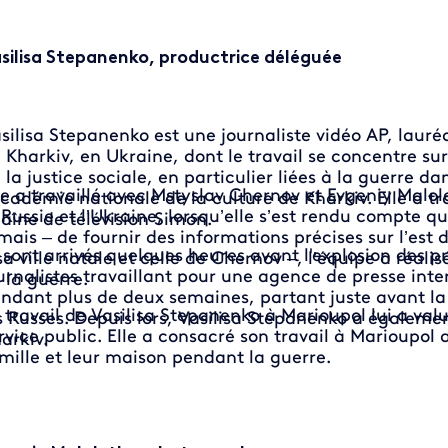
silisa Stepanenko, productrice déléguée
silisa Stepanenko est une journaliste vidéo AP, lauréat
 Kharkiv, en Ukraine, dont le travail se concentre su
 la justice sociale, en particulier liées à la guerre d
le a travaillé avec Mstyslav Chernov et Evgeniy Malol
Académie nationale de la culture de Kharkiv. Elle a tr
 Russie et l’Ukraine, lorsqu’elle s’est rendu compte qu’i
aîne de télévision Simon.
mais – de fournir des informations précises sur l’es
s sont arrivés quelques heures avant l'explosion des p
sa ville natale et celle de Chernov –, l’équipe a réali
urnalistes travaillant pour une agence de presse inter
 la guerre.
ndant plus de deux semaines, partant juste avant la 
 travail de Vasilisa Stepanenko à Marioupol lui a valu
s Russes. Depuis lors, Vasilisa Stepanenko a égalemen
rvice public. Elle a consacré son travail à Marioupol 
arkiv.
mille et leur maison pendant la guerre.