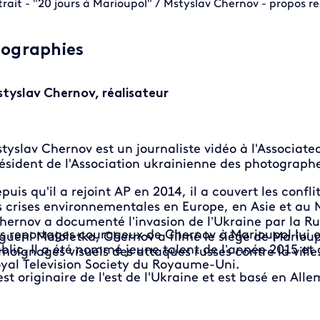
trait - "20 jours à Marioupol" / Mstyslav Chernov - propos r
iographies
tyslav Chernov, réalisateur
tyslav Chernov est un journaliste vidéo à l'Associated 
ésident de l'Association ukrainienne des photographe
puis qu'il a rejoint AP en 2014, il a couvert les confl
s crises environnementales en Europe, en Asie et au
hernov a documenté l’invasion de l’Ukraine par la Ru
s reportages courageux de Chernov à Marioupol lui ont
gueni Maloletka, Chernov a filmé le siège de Mariou
blic. Il a été nommé jeune talent de l’année 2015 e
moignages visuels des attaques russes contre la ville
yal Television Society du Royaume-Uni.
 est originaire de l'est de l'Ukraine et est basé en All