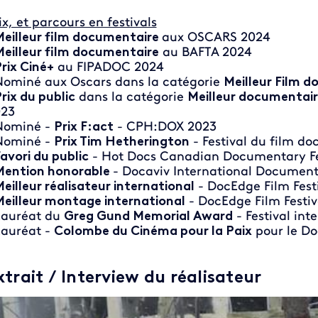
ix, et parcours en festivals
eilleur film documentaire
aux OSCARS 2024
eilleur film documentaire
au BAFTA 2024
rix Ciné+
au FIPADOC 2024
Nominé aux Oscars dans la catégorie
Meilleur Film 
rix du public
dans la catégorie
Meilleur documentai
23
Nominé -
Prix F:act
- CPH:DOX 2023
Nominé -
Prix Tim Hetherington
- Festival du film d
avori du public
- Hot Docs Canadian Documentary Fe
Mention honorable
- Docaviv International Documenta
eilleur réalisateur international
- DocEdge Film Fest
eilleur montage international
- DocEdge Film Festiv
Lauréat du
Greg Gund Memorial Award
- Festival int
Lauréat -
Colombe du Cinéma pour la Paix
pour le Do
xtrait / Interview du réalisateur
 de la video FTV Preview