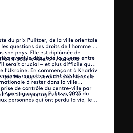
e du prix Pulitzer, de la ville orientale
r les questions des droits de l'homme et
ans son pays. Elle est diplômée de
etka avant le début de la guerre entre
availlé pour le
Kharkiv Post
et la
l serait crucial – et plus difficile que
t de l’Ukraine. En commençant à Kharkiv
remières roquettes et ont été les seuls
sé que Marioupol serait la première clé
nationale à rester dans la ville
prise de contrôle du centre-ville par
 le prestigieux prix Pulitzer 2023 du
t fait des reportages à Lviv et à
aux personnes qui ont perdu la vie, leur