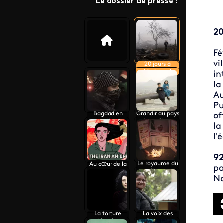
Le dossier de presse :
20
Fé
vi
20 jours à
Marioupol
in
la
Au
Pu
Bagdad en
Grandir au pays
of
colère
des talibans
la
l'
92
Le royaume du
Au cœur de la
p
silence
révolte
Na
iranienne
La torture
La voix des
blanche
femmes