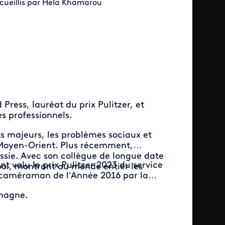
ecueillis par Hela Khamarou
Press, lauréat du prix Pulitzer, et
s professionnels.
its majeurs, les problèmes sociaux et
 Moyen-Orient. Plus récemment,
ssie. Avec son collègue de longue date
 valu le prix Pulitzer 2023 du service
pol, montrant au monde entier les
t caméraman de l’Année 2016 par la
.
emagne.