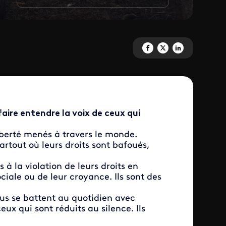
Partagez '20 jours à Marioupol'
Partagez '20 jours à Mario
Partagez '20 jours à
ire entendre la voix de ceux qui
iberté menés à travers le monde.
rtout où leurs droits sont bafoués,
 la violation de leurs droits en
ociale ou de leur croyance. Ils sont des
ous se battent au quotidien avec
ux qui sont réduits au silence. Ils