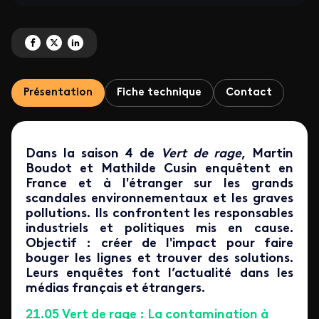
Partagez 'La contamination à petit feu' sur Facebook
Partagez 'La contamination à petit feu' sur X
Partagez 'La contamination à petit feu' sur LinkedIn
Présentation
Fiche technique
Contact
Dans la saison 4 de
Vert de rage
, Martin
Boudot et Mathilde Cusin enquêtent en
France et à l'étranger sur les grands
scandales environnementaux et les graves
pollutions. Ils confrontent les responsables
industriels et politiques mis en cause.
Objectif : créer de l'impact pour faire
bouger les lignes et trouver des solutions.
Leurs enquêtes font l’actualité dans les
médias français et étrangers.
21.05 Vert de rage : La contamination à