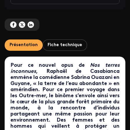
Partagez 'Nos terres inconnues en Guyane avec Sabrina Ouazani' sur Faceb
Partagez 'Nos terres inconnues en Guyane avec Sabrina Ouazani' sur 
Partagez 'Nos terres inconnues en Guyane avec Sabrina Ouazani'
Présentation
Fiche technique
Pour ce nouvel opus de
Nos terres
inconnues
, Raphaël de Casabianca
emmène la comédienne Sabrina Ouazani en
Guyane, « la terre de l’eau abondante » en
amérindien. Pour ce premier voyage dans
les Outre-mer, le binôme s’envole ainsi vers
le cœur de la plus grande forêt primaire du
monde, à la rencontre d’individus
partageant une même passion pour leur
environnement. Des femmes et des
hommes qui veillent à protéger un