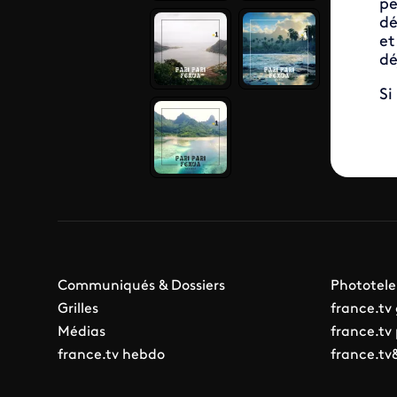
pe
dé
et
dé
Si
Communiqués & Dossiers
Phototele
Grilles
france.tv
Médias
france.tv
france.tv hebdo
france.tv