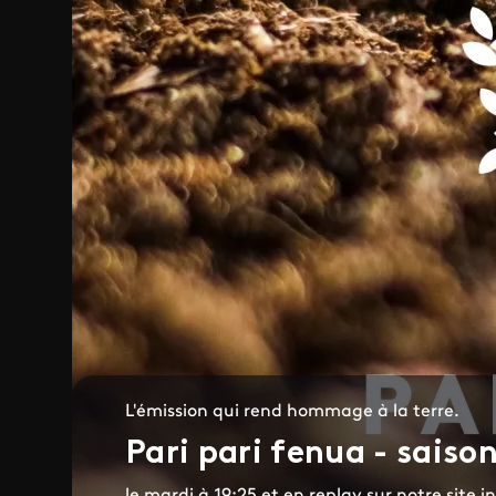
L'émission qui rend hommage à la terre.
Pari pari fenua - saison
le mardi à 19:25 et en replay sur notre site i