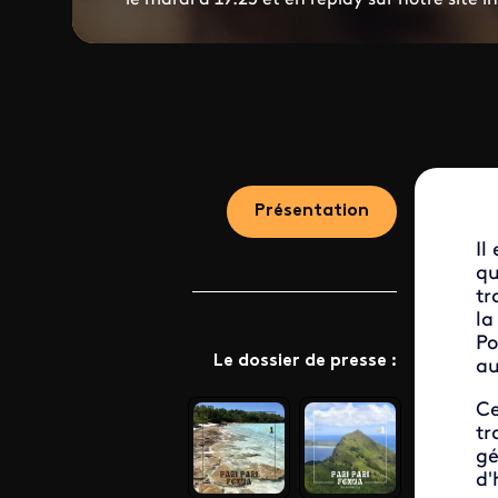
Présentation
Il
qu
tr
la
Po
Le dossier de presse :
au
Ce
tr
gé
d'