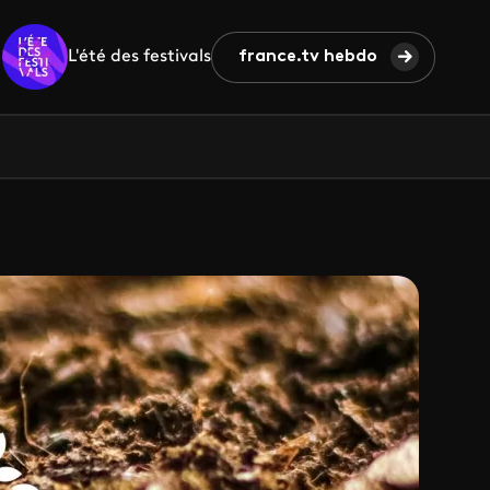
L'été des festivals
france.tv hebdo