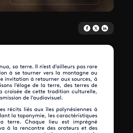
Partagez 'Pari pari fenua - sais
Partagez 'Pari pari fenua -
Partagez 'Pari pari f
nua, sa terre. Il n'est d'ailleurs pas rare
ion à se tourner vers la montagne au
une invitation à retourner aux sources, à
isons l'éloge de la terre, des terres de
a croisée de cette tradition culturelle,
nsmission de l'audiovisuel.
es récits liés aux îles polynésiennes à
llant la toponymie, les caractéristiques
la terre. Chaque lieu est imprégné
 va à la rencontre des orateurs et des