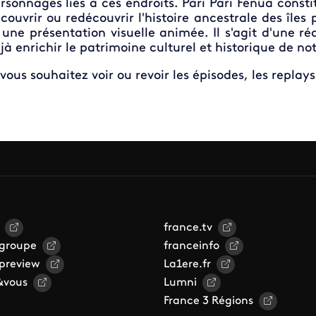
rsonnages liés à ces endroits. Pari Pari Fenua cons
couvrir ou redécouvrir l'histoire ancestrale des îles
 une présentation visuelle animée. Il s'agit d'une ré
jà enrichir le patrimoine culturel et historique de not
 vous souhaitez voir ou revoir les épisodes, les replay
france.tv
 groupe
franceinfo
 preview
La1ere.fr
&vous
Lumni
France 3 Régions