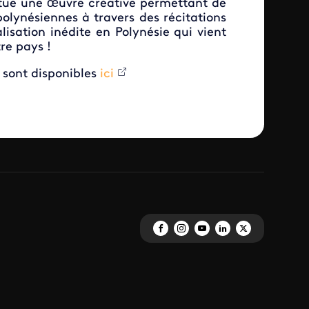
titue une œuvre créative permettant de
 polynésiennes à travers des récitations
alisation inédite en Polynésie qui vient
re pays !
s sont disponibles
ici