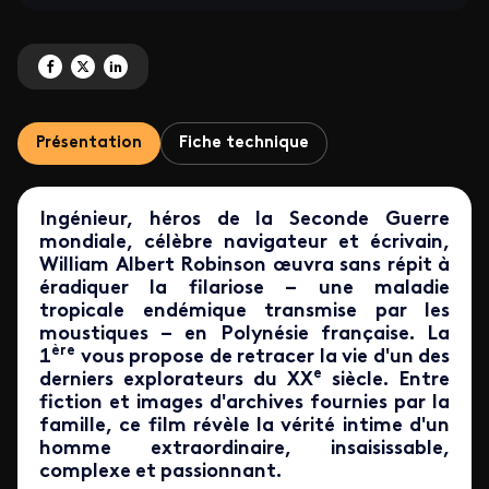
Partagez 'William A. Robinson, la dernière traversée' sur Facebook
Partagez 'William A. Robinson, la dernière traversée' sur X
Partagez 'William A. Robinson, la dernière traversée' sur LinkedIn
Présentation
Fiche technique
Ingénieur, héros de la Seconde Guerre
mondiale, célèbre navigateur et écrivain,
William Albert Robinson œuvra sans répit à
éradiquer la filariose – une maladie
tropicale endémique transmise par les
moustiques – en Polynésie française. La
ère
1
vous propose de retracer la vie d'un des
e
derniers explorateurs du XX
siècle. Entre
fiction et images d'archives fournies par la
famille, ce film révèle la vérité intime d'un
homme extraordinaire, insaisissable,
complexe et passionnant.