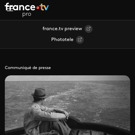
Aller au contenu principal
france.tv preview
Phototele
Communiqué de presse