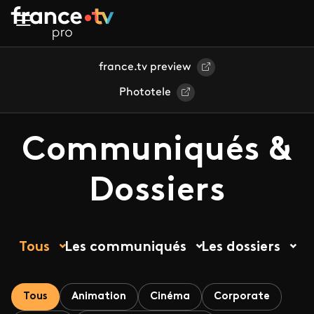
Aller au contenu principal
france.tv preview
Phototele
Communiqués &
Dossiers
Tous
Les communiqués
Les dossiers
Tous
Animation
Cinéma
Corporate