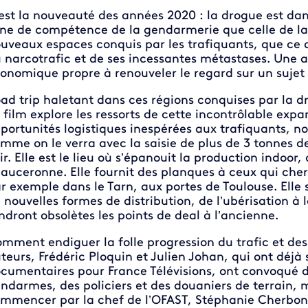
est la nouveauté des années 2020 : la drogue est dans
ne de compétence de la gendarmerie que celle de la p
uveaux espaces conquis par les trafiquants, que ce 
 narcotrafic et de ses incessantes métastases. Une a
onomique propre à renouveler le regard sur un sujet 
ad trip haletant dans ces régions conquises par la d
 film explore les ressorts de cette incontrôlable expa
portunités logistiques inespérées aux trafiquants, 
mme on le verra avec la saisie de plus de 3 tonnes d
ir. Elle est le lieu où s’épanouit la production indo
auceronne. Elle fournit des planques à ceux qui che
r exemple dans le Tarn, aux portes de Toulouse. Elle 
 nouvelles formes de distribution, de l’ubérisation à 
ndront obsolètes les points de deal à l’ancienne.
mment endiguer la folle progression du trafic et de
teurs, Frédéric Ploquin et Julien Johan, qui ont déj
cumentaires pour France Télévisions, ont convoqué 
ndarmes, des policiers et des douaniers de terrain,
mmencer par la chef de l’OFAST, Stéphanie Cherbonn