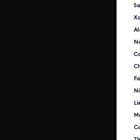
Sa
Xa
Al
Na
Co
Ch
Fa
Ni
Li
M
Co
Th