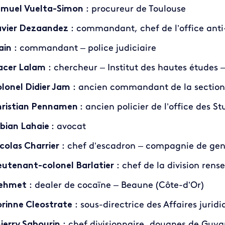
muel Vuelta-Simon
: procureur de Toulouse
vier Dezaandez
: commandant, chef de l’office anti
ain
: commandant – police judiciaire
cer Lalam
: chercheur – Institut des hautes études – 
lonel Didier Jam
: ancien commandant de la section
ristian Pennamen
: ancien policier de l’office des St
bian Lahaie
: avocat
colas Charrier
: chef d’escadron – compagnie de gen
eutenant-colonel Barlatier
: chef de la division ren
ehmet
: dealer de cocaïne – Beaune (Côte-d’Or)
rinne Cleostrate
: sous-directrice des Affaires juri
ierry Sabourin
: chef divisionnaire, douanes de Guy