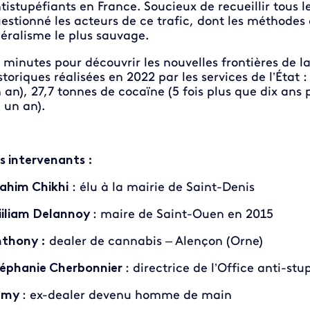
tistupéfiants en France. Soucieux de recueillir tous l
estionné les acteurs de ce trafic, dont les méthodes 
béralisme le plus sauvage.
 minutes pour découvrir les nouvelles frontières de l
storiques réalisées en 2022 par les services de l’État
 an), 27,7 tonnes de cocaïne (5 fois plus que dix ans p
 un an).
s intervenants :
ahim Chikhi
: élu à la mairie de Saint-Denis
iliam Delannoy
: maire de Saint-Ouen en 2015
thony :
dealer de cannabis – Alençon (Orne)
éphanie Cherbonnier
: directrice de l’Office anti-stu
amy
: ex-dealer devenu homme de main