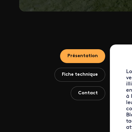
Présentation
Lo
Fiche technique
ve
il
en
Contact
à 
le
co
Bl
ta
at