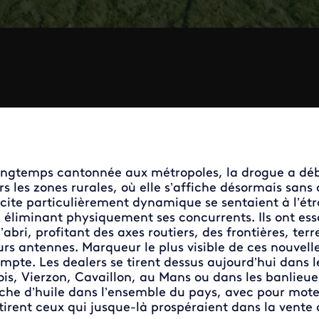
ngtemps cantonnée aux métropoles, la drogue a débo
rs les zones rurales, où elle s’affiche désormais san
licite particulièrement dynamique se sentaient à l’étro
 éliminant physiquement ses concurrents. Ils ont ess
l’abri, profitant des axes routiers, des frontières, te
urs antennes. Marqueur le plus visible de ces nouvell
mpte. Les dealers se tirent dessus aujourd’hui dans 
ois, Vierzon, Cavaillon, au Mans ou dans les banlieues
che d’huile dans l’ensemble du pays, avec pour moteu
tirent ceux qui jusque-là prospéraient dans la vente