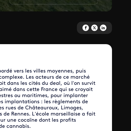
Partagez 'La drogue est dans le
Partagez 'La drogue est da
Partagez 'La drogue 
rdé vers les villes moyennes, puis
s complexe. Les acteurs de ce marché
it dans les cités du deal, où l’on survit
aimé dans cette France qui se croyait
rrestres ou maritimes, pour implanter
es implantations : les règlements de
les rues de Châteauroux, Limoges,
 de Rennes. L’école marseillaise a fait
r une cocaïne dont les profits
 de cannabis.