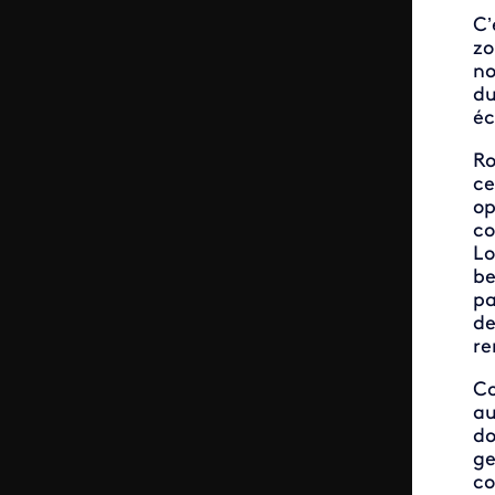
C’
zo
no
du
éc
Ro
ce
op
co
Lo
be
pa
de
re
Co
au
do
ge
co