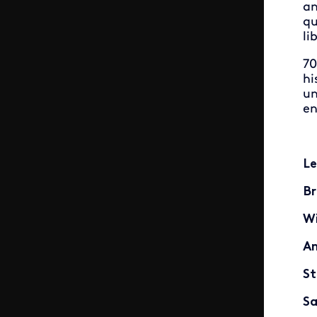
an
qu
li
70
hi
un
en
Le
Br
Wi
An
St
S