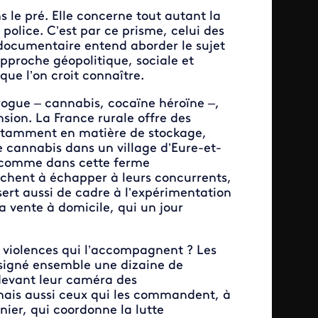
 le pré. Elle concerne tout autant la
olice. C’est par ce prisme, celui des
documentaire entend aborder le sujet
pproche géopolitique, sociale et
que l’on croit connaître.
rogue – cannabis, cocaïne héroïne –,
nsion. La France rurale offre des
notamment en matière de stockage,
e cannabis dans un village d’Eure-et-
or, comme dans cette ferme
rchent à échapper à leurs concurrents,
sert aussi de cadre à l’expérimentation
la vente à domicile, qui un jour
s violences qui l’accompagnent ? Les
à signé ensemble une dizaine de
devant leur caméra des
 mais aussi ceux qui les commandent, à
ier, qui coordonne la lutte