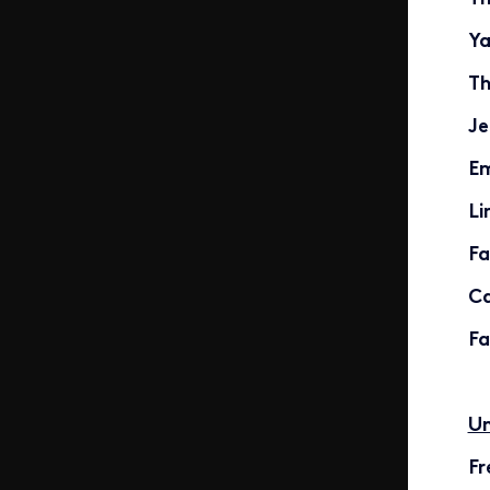
Ya
Th
Je
Em
Li
Fa
Ca
Fa
Un
Fr