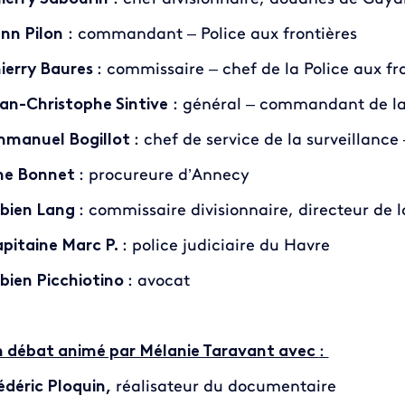
nn Pilon
: commandant – Police aux frontières
ierry Baures
: commissaire – chef de la Police aux fr
an-Christophe Sintive
: général – commandant de l
manuel Bogillot
: chef de service de la surveillanc
ne Bonnet
: procureure d’Annecy
bien Lang
: commissaire divisionnaire, directeur de l
pitaine Marc P.
: police judiciaire du Havre
bien Picchiotino
: avocat
 débat animé par Mélanie Taravant avec
:
édéric Ploquin,
réalisateur du documentaire