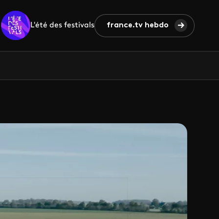
L'été des festivals
france.tv hebdo