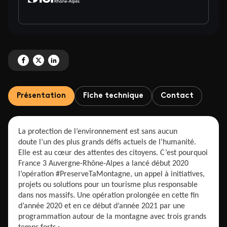
Partagez 'France 3 Auvergne-Rhône-Alpes s'engage pour la planète' sur Fa
Partagez 'France 3 Auvergne-Rhône-Alpes s'engage pour la planète' s
Partagez 'France 3 Auvergne-Rhône-Alpes s'engage pour la planè
Présentation
Fiche technique
Contact
La protection de l’environnement est sans aucun
doute l’un des plus grands défis actuels de l’humanité.
Elle est au cœur des attentes des citoyens. C’est pourquoi
France 3 Auvergne-Rhône-Alpes a lancé début 2020
l’opération #PreserveTaMontagne, un appel à initiatives,
projets ou solutions pour un tourisme plus responsable
dans nos massifs. Une opération prolongée en cette fin
d’année 2020 et en ce début d’année 2021 par une
programmation autour de la montagne avec trois grands