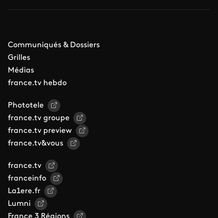
Communiqués & Dossiers
Grilles
Médias
france.tv hebdo
Phototele
france.tv groupe
france.tv preview
france.tv&vous
france.tv
franceinfo
La1ere.fr
Lumni
France 3 Régions