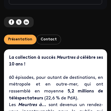
Partagez 'Nouveaux Meurtres à Saint-Malo' sur Facebook
Partagez 'Nouveaux Meurtres à Saint-Malo' sur X
Partagez 'Nouveaux Meurtres à Saint-Malo' sur LinkedIn
Présentation
Contact
La collection à succès
Meurtres à
célèbre ses
10 ans !
60 épisodes, pour autant de destinations, en
métropole et en outre-mer, qui ont
rassemblé en moyenne
5,2 millions de
téléspectateurs
(22,6 % de PdA).
Les
Meurtres à...
sont devenus un rendez-