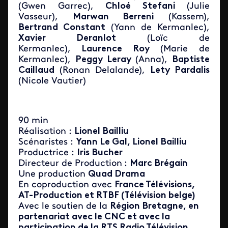
(Gwen Garrec),
Chloé Stefani
(Julie
Vasseur),
Marwan Berreni
(Kassem),
Bertrand Constant
(Yann de Kermanlec),
Xavier Deranlot
(Loïc de
Kermanlec),
Laurence Roy
(Marie de
Kermanlec),
Peggy Leray
(Anna),
Baptiste
Caillaud
(Ronan Delalande),
Lety Pardalis
(Nicole Vautier)
90 min
Réalisation :
Lionel Bailliu
Scénaristes :
Yann Le Gal, Lionel Bailliu
Productrice :
Iris Bucher
Directeur de Production
:
Marc Brégain
Une production
Quad Drama
En coproduction avec
France Télévisions,
AT-Production et RTBF (Télévision belge)
Avec le soutien de la
Région Bretagne, en
partenariat avec le CNC et avec la
participation de la RTS Radio Télévision