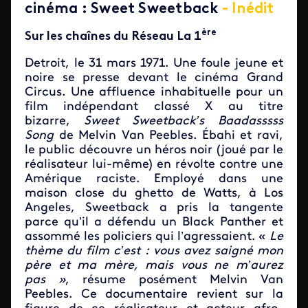
cinéma : Sweet Sweetback
- Inédit
ère
Sur les chaînes du Réseau La 1
Detroit, le 31 mars 1971. Une foule jeune et
noire se presse devant le cinéma Grand
Circus. Une affluence inhabituelle pour un
film indépendant classé X au titre
bizarre,
Sweet Sweetback’s Baadasssss
Song
de Melvin Van Peebles. Ébahi et ravi,
le public découvre un héros noir (joué par le
réalisateur lui-même) en révolte contre une
Amérique raciste. Employé dans une
maison close du ghetto de Watts, à Los
Angeles, Sweetback a pris la tangente
parce qu’il a défendu un Black Panther et
assommé les policiers qui l’agressaient. «
Le
thème du film c’est : vous avez saigné mon
père et ma mère, mais vous ne m’aurez
pas »
, résume posément Melvin Van
Peebles. Ce documentaire revient sur la