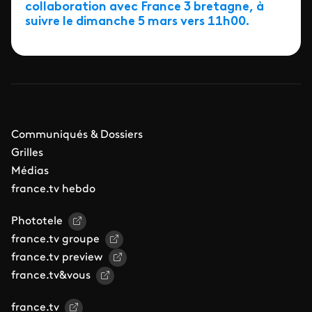
collaboration avec France 3 bretagne, à
suivre le dimanche 5 mars vers 11h00.
Communiqués & Dossiers
Grilles
Médias
france.tv hebdo
Phototele
france.tv groupe
france.tv preview
france.tv&vous
france.tv