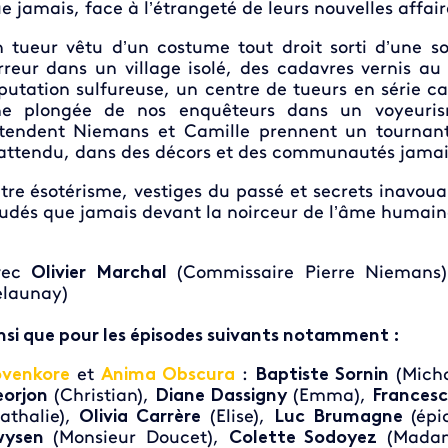
e jamais, face à l’étrangeté de leurs nouvelles affair
 tueur vêtu d’un costume tout droit sorti d’une s
rreur dans un village isolé, des cadavres vernis au 
putation sulfureuse, un centre de tueurs en série c
e plongée de nos enquêteurs dans un voyeuris
tendent Niemans et Camille prennent un tournant 
attendu, dans des décors et des communautés jamai
tre ésotérisme, vestiges du passé et secrets inavoua
udés que jamais devant la noirceur de l’âme humain
vec
Olivier Marchal
(Commissaire Pierre Niemans)
launay)
nsi que pour les épisodes suivants notamment :
venkore
et
Anima Obscura
:
Baptiste Sornin
(Mich
orjon
(Christian),
Diane Dassigny
(Emma),
Frances
athalie),
Olivia Carrère
(Elise),
Luc Brumagne
(épi
wysen
(Monsieur Doucet),
Colette Sodoyez
(Madam