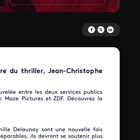
Partagez 'Les rivières pourpres
Partagez 'Les rivières pou
Partagez 'Les rivière
e du thriller, Jean-Christophe
uvelée entre les deux services publics
c Maze Pictures et ZDF. Découvrez la
ille Delaunay sont une nouvelle fois
éparables, ils devront se soutenir plus