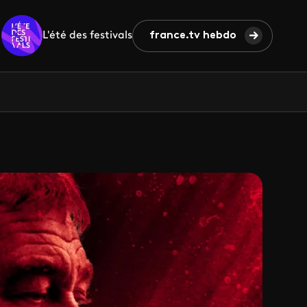
L'été des festivals
france.tv hebdo