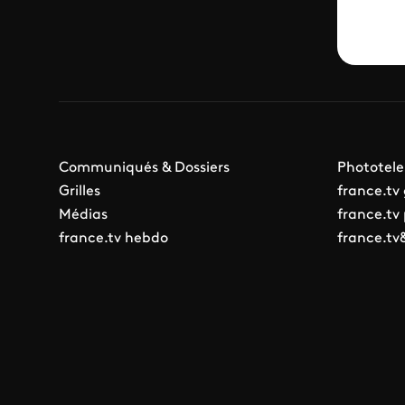
Communiqués & Dossiers
Phototele
Grilles
france.tv
Médias
france.tv
france.tv hebdo
france.tv