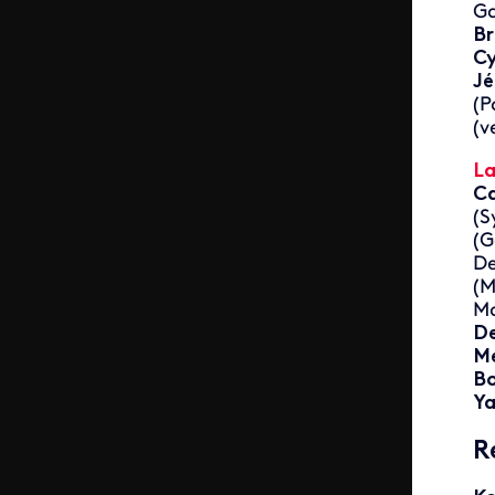
Ga
Br
Cy
Jé
(P
(v
La
Ca
(S
(G
De
(M
M
De
M
B
Ya
R