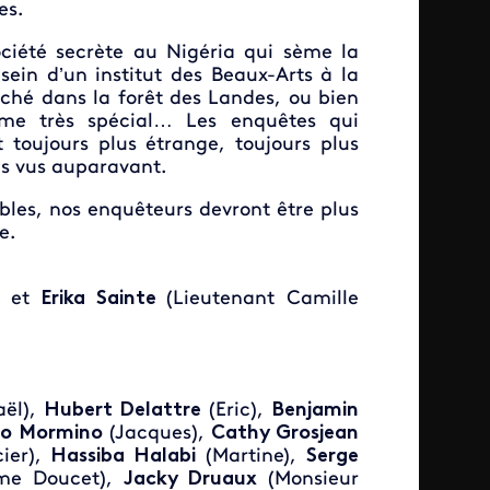
es.
ociété secrète au Nigéria qui sème la
sein d’un institut des Beaux-Arts à la
aché dans la forêt des Landes, ou bien
me très spécial… Les enquêtes qui
toujours plus étrange, toujours plus
s vus auparavant.
bles, nos enquêteurs devront être plus
e.
 et
Erika Sainte
(Lieutenant Camille
aël),
Hubert Delattre
(Eric),
Benjamin
co Mormino
(Jacques),
Cathy Grosjean
cier),
Hassiba Halabi
(Martine),
Serge
e Doucet),
Jacky Druaux
(Monsieur