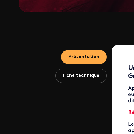
Présentation
U
Fiche technique
G
Ap
eu
di
Ré
Le
ap