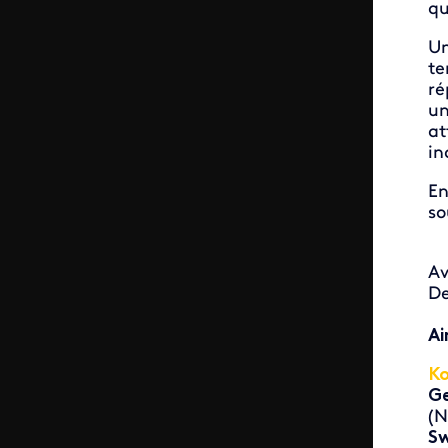
qu
Un
te
ré
un
at
in
En
so
A
De
Ai
Ko
Ge
(N
S