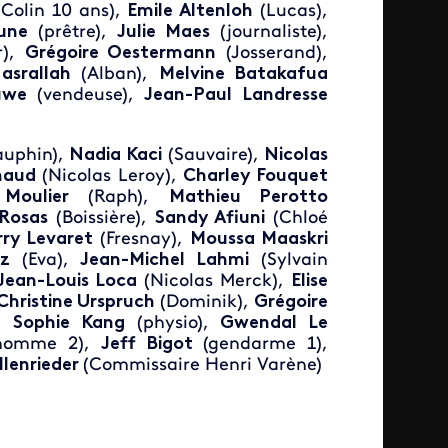
Colin 10 ans),
Emile Altenloh
(Lucas),
eune
(prêtre),
Julie Maes
(journaliste),
r),
Grégoire Oestermann
(Josserand),
asrallah
(Alban),
Melvine Batakafua
uwe
(vendeuse),
Jean-Paul
Landresse
auphin),
Nadia Kaci
(Sauvaire),
Nicolas
naud
(Nicolas Leroy),
Charley Fouquet
 Moulier
(Raph),
Mathieu Perotto
 Rosas
(Boissière),
Sandy Afiuni
(Chloé
rry Levaret
(Fresnay),
Moussa Maaskri
iz
(Eva),
Jean-Michel Lahmi
(Sylvain
Jean-Louis Loca
(Nicolas Merck),
Elise
Christine Urspruch
(Dominik),
Grégoire
,
Sophie Kang
(physio),
Gwendal Le
homme 2),
Jeff Bigot
(gendarme 1),
Ellenrieder
(Commissaire Henri Varène)