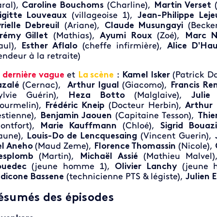
ral),
Caroline Bouchoms
(Charline),
Martin Verset
(
igitte Louveaux
(villageoise 1),
Jean-Philippe Lej
rielle Debreuil
(Ariane),
Claude Musungayi
(Becke
rémy Gillet
(Mathias),
Ayumi Roux
(Zoé),
Marc N
aul),
Esther Aflalo
(cheffe infirmière),
Alice D'Ha
endeur à la retraite)
 dernière vague
et
La scène
:
Kamel Isker
(Patrick D
zalé
(Cernac),
Arthur Igual
(Giacomo),
Francis Re
ylvie Guérin),
Heza Botto
(Malglaive),
Julie
ourmelin),
Frédéric Kneip
(Docteur Herbin),
Arthur
stienne),
Benjamin Jaouen
(Capitaine Tesson),
Thie
ontfort),
Marie Kauffmann
(Chloé),
Sigrid Bouaz
aune),
Louis-Do de Lencquesaing
(Vincent Guerin),
l Aneho
(Maud Zeme),
Florence Thomassin
(Nicole),
esplomb
(Martin),
Michaël Assié
(Mathieu Malvel)
ouedec
(jeune homme 1),
Olivier Lanchy
(jeune 
dicone Bassene
(technicienne PTS & légiste),
Julien 
ésumés des épisodes