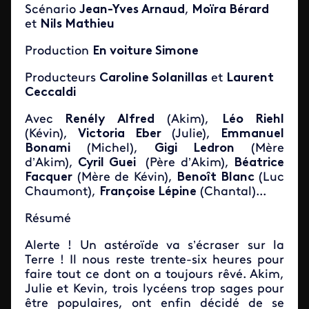
Scénario
Jean-Yves Arnaud
,
Moïra Bérard
et
Nils Mathieu
Production
En voiture Simone
Producteurs
Caroline Solanillas
et
Laurent
Ceccaldi
Avec
Renély Alfred
(Akim),
Léo Riehl
(Kévin),
Victoria Eber
(Julie),
Emmanuel
Bonami
(Michel),
Gigi Ledron
(Mère
d’Akim),
Cyril Guei
(Père d’Akim),
Béatrice
Facquer
(Mère de Kévin),
Benoît Blanc
(Luc
Chaumont),
Françoise Lépine
(Chantal)...
Résumé
Alerte ! Un astéroïde va s’écraser sur la
Terre ! Il nous reste trente-six heures pour
faire tout ce dont on a toujours rêvé. Akim,
Julie et Kevin, trois lycéens trop sages pour
être populaires, ont enfin décidé de se