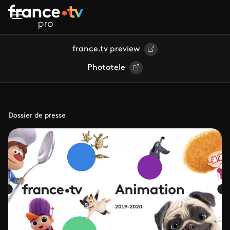
Aller au contenu principal
france.tv preview
Phototele
Dossier de presse