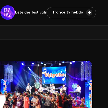
L'été des festivals
france.tv hebdo