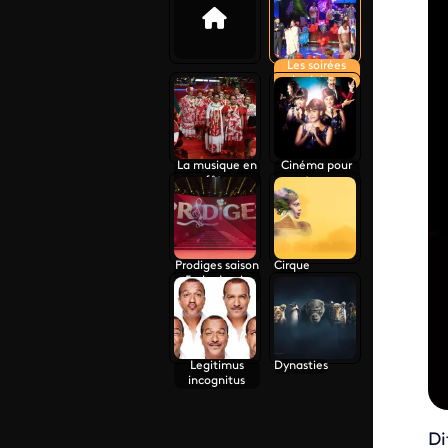
Les soirées
polynésiennes
La musique en
Cinéma pour
fête
tous
Prodiges saison
Cirque
5 : la demi-
finale
Legitimus
Dynasties
incognitus
Di