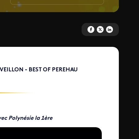
Partagez ' Les soirées polynési
Partagez ' Les soirées pol
Partagez ' Les soiré
EVEILLON - BEST OF PEREHAU
ec Polynésie la 1ère