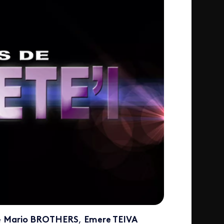
e
Mario BROTHER
S
,
Emere TEIVA