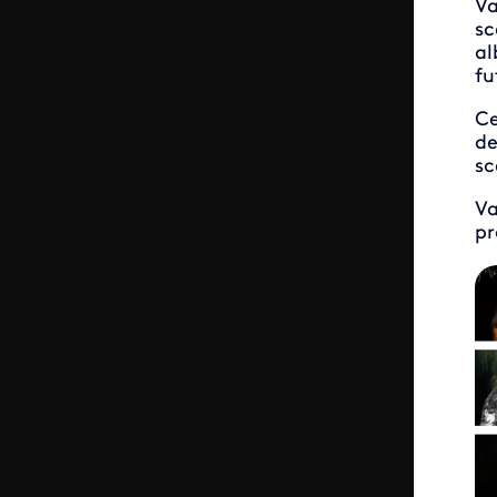
Va
sc
al
fu
Ce
de
sc
Va
pr