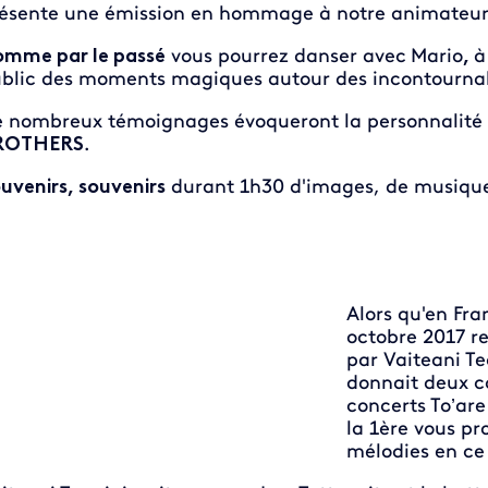
ésente une émission en hommage à notre animateur 
mme par le passé
vous pourrez danser avec
Mario
,
à
blic des moments magiques autour des incontournab
 nombreux témoignages évoqueront la personnalité 
ROTHERS
.
uvenirs, souvenirs
durant 1h30 d'images, de musiques
Alors qu'en Fra
octobre 2017 r
par Vaiteani T
donnait deux co
concerts To’are
la 1ère vous pr
mélodies en ce 