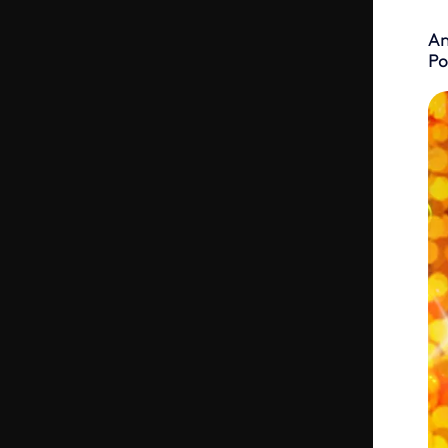
Am
Po