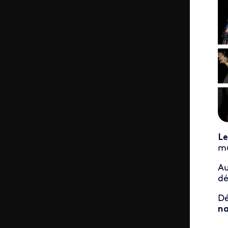
Le
mu
Au
dé
Dé
na