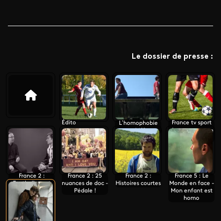
Le dossier de presse :
Édito
France tv sport
L’homophobie
en chiffres
s’engage contre
l’homophobie
France 2 :
France 2 : 25
France 2 :
France 5 : Le
Footballeur et
nuances de doc -
Histoires courtes
Monde en face -
Pédale !
Mon enfant est
homo, au cœur
homo
du tabou