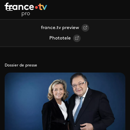
Aller au contenu principal
france.tv preview
Phototele
Dossier de presse