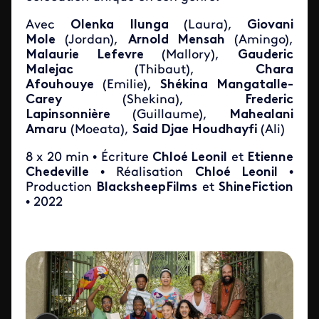
Avec
Olenka Ilunga
(Laura),
Giovani
Mole
(Jordan),
Arnold Mensah
(Amingo),
Malaurie Lefevre
(Mallory),
Gauderic
Malejac
(Thibaut),
Chara
Afouhouye
(Emilie),
Shékina Mangatalle-
Carey
(Shekina),
Frederic
Lapinsonnière
(Guillaume),
Mahealani
Amaru
(Moeata),
Said Djae Houdhayfi
(Ali)
8 x 20 min • Écriture
Chloé Leonil
et
Etienne
Chedeville
• Réalisation
Chloé Leonil
•
Production
BlacksheepFilms
et
ShineFiction
• 2022