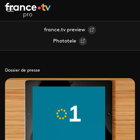
Aller au contenu principal
france.tv preview
Phototele
Dossier de presse