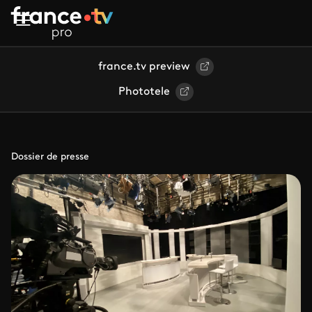
Aller au contenu principal
france.tv preview
Phototele
Dossier de presse