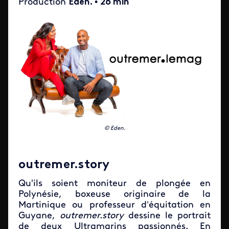
Production
Eden.
•
26 min
© Eden.
outremer.story
Qu'ils soient moniteur de plongée en
Polynésie, boxeuse originaire de la
Martinique ou professeur d’équitation en
Guyane,
o
utremer
.story
dessine le portrait
de deux Ultramarins passionnés. En