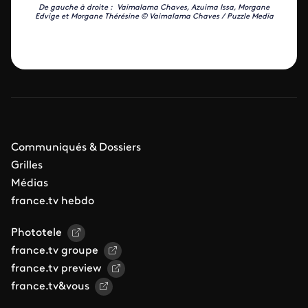
De gauche à droite : Vaimalama Chaves, Azuima Issa, Morgane
Edvige et Morgane Thérésine © Vaimalama Chaves / Puzzle Media
Communiqués & Dossiers
Grilles
Médias
france.tv hebdo
Phototele
france.tv groupe
france.tv preview
france.tv&vous