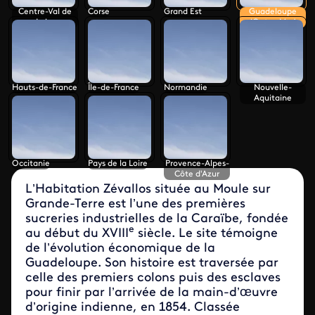
Centre-Val de
Corse
Grand Est
Guadeloupe
Loire
(Outre-Mer)
Hauts-de-France
Île-de-France
Normandie
Nouvelle-
Aquitaine
Occitanie
Pays de la Loire
Provence-Alpes-
Côte d'Azur
L’Habitation Zévallos située au Moule sur
Grande-Terre est l’une des premières
sucreries industrielles de la Caraïbe, fondée
e
au début du XVIII
siècle. Le site témoigne
de l’évolution économique de la
Guadeloupe. Son histoire est traversée par
celle des premiers colons puis des esclaves
pour finir par l’arrivée de la main-d’œuvre
d’origine indienne, en 1854. Classée