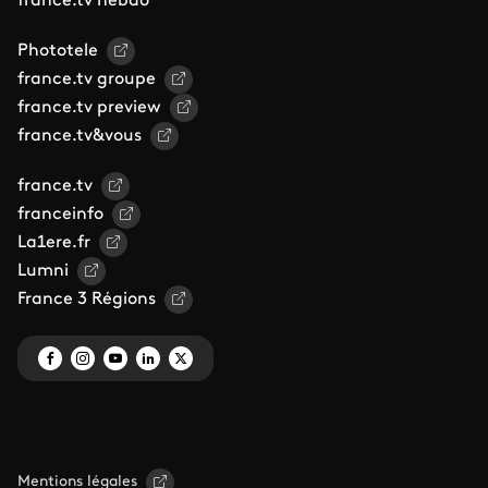
france.tv hebdo
Phototele
france.tv groupe
france.tv preview
france.tv&vous
france.tv
franceinfo
La1ere.fr
Lumni
France 3 Régions
Mentions légales