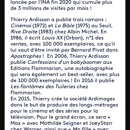
lancée par l’INA fin 2020 qui cumule plus
de 3 millions de visites par mois !
Thierry Ardisson a publié trois romans :
Cinémoi
(1972) et
La Bible
(1975) au Seuil,
Rive Droite
(1983) chez Albin Michel. En
1986, il écrit
Louis XX
(Orban), n°1 des
ventes, avec 100 000 exemplaires, ce qu’il
lui vaut d’être invité par Bernard Pivot dans
Apostrophes
! En 2006, Thierry Ardisson
publie
Confessions d’un babyboomer
aux
Editions Flammarion, une autobiographie
qui sera également un best-seller, avec plus
de 100 000 exemplaires ! En 2016 il publie
Les Fantômes des Tuileries
chez
Flammarion.
En 2015, Thierry crée la société Ardimages
dans le but de produire des longs-métrages
pour le cinéma et des séries pour la
télévision. Pour le grand écran, ce sera «
Max » avec Mathilde Seigner et JoeyStarr
chez Warner, ainsi que « Ma fille » avec