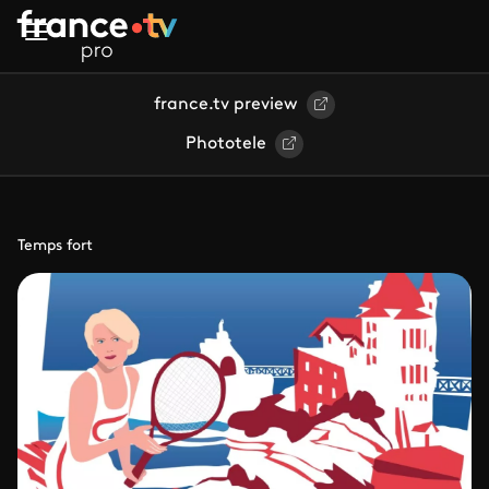
Aller au contenu principal
france.tv preview
Phototele
Temps fort