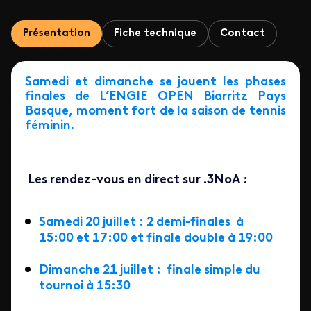
Présentation
Fiche technique
Contact
Samedi et dimanche se jouent les phases
finales de L’ENGIE OPEN Biarritz Pays
Basque, moment fort de la saison de tennis
féminin.
Les rendez-vous en direct sur .3NoA :
Samedi 20 juillet : 2 demi-finales à
15:00 et 17:00 et finale double à 19:00
Dimanche 21 juillet : finale simple du
tournoi à 15:30