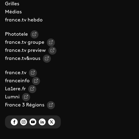
Grilles
Médias
france.tv hebdo
Phototele
france.tv groupe
france.tv preview
france.tv&vous
france.tv
franceinfo
La1ere.fr
Lumni
France 3 Régions