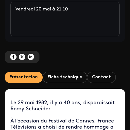
Vendredi 20 mai à 21.10
Partagez 'Romy, femme libre<br>suivi des films « Le vieux fusil » et « La vo
Partagez 'Romy, femme libre<br>suivi des films « Le vieux fusil » et « L
Partagez 'Romy, femme libre<br>suivi des films « Le vieux fusil » 
Présentation
Fiche technique
Contact
Le 29 mai 1982, il y a 40 ans, disparaissait
Romy Schneider.
À l'occasion du Festival de Cannes, France
Télévisions a choisi de rendre hommage à