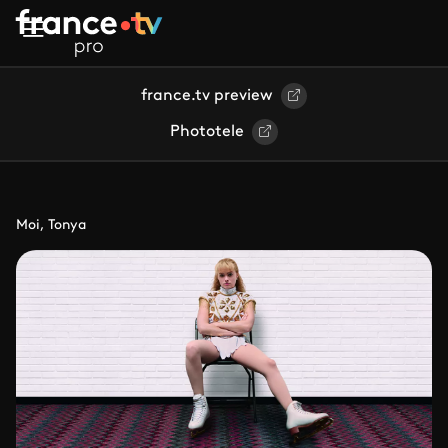
Aller au contenu principal
france.tv preview
Phototele
Moi, Tonya