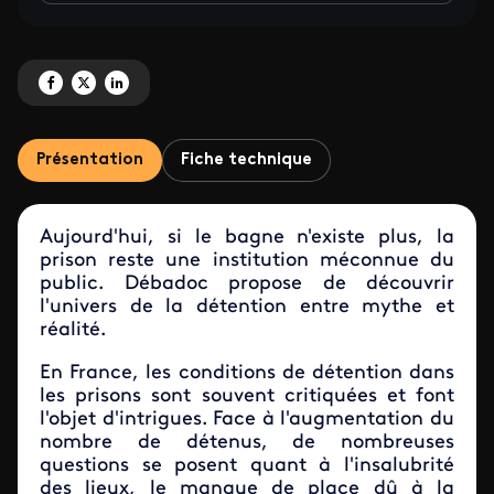
Partagez 'Débadoc : L'univers impitoyable de la détention' sur Facebook
Partagez 'Débadoc : L'univers impitoyable de la détention' sur X
Partagez 'Débadoc : L'univers impitoyable de la détention' sur Li
Présentation
Fiche technique
Aujourd'hui, si le bagne n'existe plus, la
prison reste une institution méconnue du
public. Débadoc propose de découvrir
l'univers de la détention entre mythe et
réalité.
En France, les conditions de détention dans
les prisons sont souvent critiquées et font
l'objet d'intrigues. Face à l'augmentation du
nombre de détenus, de nombreuses
questions se posent quant à l'insalubrité
des lieux, le manque de place dû à la