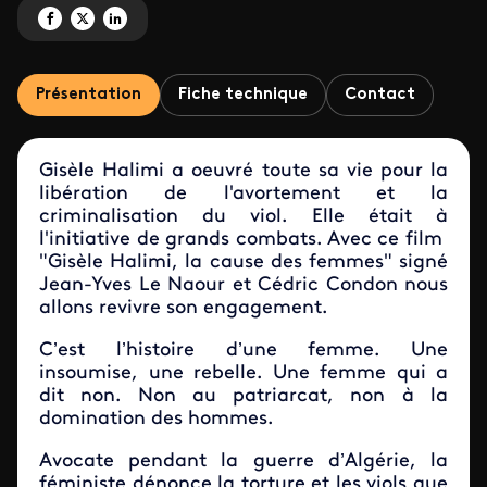
Partagez 'Gisèle Halimi, la cause des femmes' sur Facebook
Partagez 'Gisèle Halimi, la cause des femmes' sur X
Partagez 'Gisèle Halimi, la cause des femmes' sur LinkedIn
Présentation
Fiche technique
Contact
Gisèle Halimi a oeuvré toute sa vie pour la
libération de l'avortement et la
criminalisation du viol. Elle était à
l'initiative de grands combats. Avec ce film
"Gisèle Halimi, la cause des femmes" signé
Jean-Yves Le Naour et Cédric Condon nous
allons revivre son engagement.
C’est l’histoire d’une femme. Une
insoumise, une rebelle. Une femme qui a
dit non. Non au patriarcat, non à la
domination des hommes.
Avocate pendant la guerre d’Algérie, la
féministe dénonce la torture et les viols que