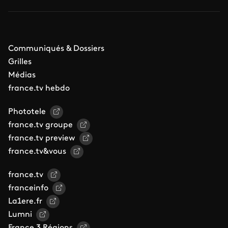
Communiqués & Dossiers
Grilles
Médias
france.tv hebdo
Phototele
france.tv groupe
france.tv preview
france.tv&vous
france.tv
franceinfo
La1ere.fr
Lumni
France 3 Régions