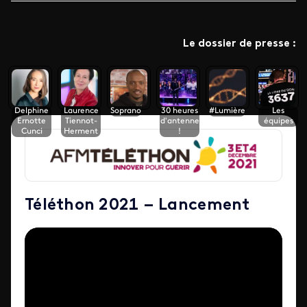
Le dossier de presse :
Delphine
Laurence
Soprano
30 heures
#Lumière
Les
Ernotte
Tiennot-
d'antenne
équipes
Cunci
Herment
!
Téléthon 2021 – Lancement