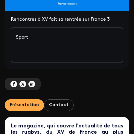
Rencontres à XV fait sa rentrée sur France 3
Sport
Partagez '[node:field_titre_bandeau:value]' sur Facebook
Partagez '[node:field_titre_bandeau:value]' sur X
Partagez '[node:field_titre_bandeau:value]' sur LinkedIn
Présentation
Contact
Le magazine, qui couvre l'actualité de tous
les rugbys, du XV de France au plus