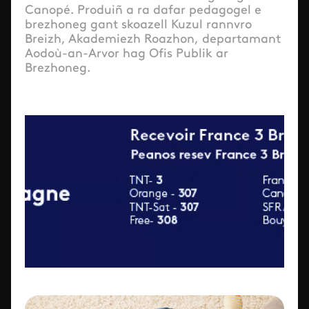
Canopé. Produiñ a ra dafar pedagogel e
brezhoneg gant skoazell Kuzul rannvro
Breizh, Akademiezh Roazhon, departamant
Aodoù-an-Arvor hag Ofis Publik ar
Brezhoneg.