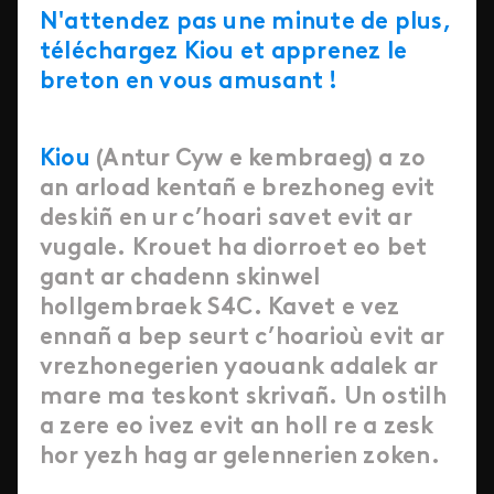
N
'attendez pas une minute de plus,
téléchargez Kiou et apprenez le
breton en vous amusant !
Kiou
(Antur Cyw e kembraeg) a zo
an arload kentañ e brezhoneg evit
deskiñ en ur c’hoari savet evit ar
vugale. Krouet ha diorroet eo bet
gant ar chadenn skinwel
hollgembraek S4C. Kavet e vez
ennañ a bep seurt c’hoarioù evit ar
vrezhonegerien yaouank adalek ar
mare ma teskont skrivañ. Un ostilh
a zere eo ivez evit an holl re a zesk
hor yezh hag ar gelennerien zoken.