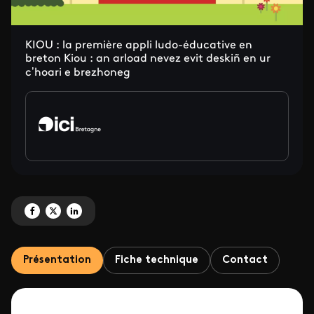
KIOU : la première appli ludo-éducative en
breton Kiou : an arload nevez evit deskiñ en ur
c’hoari e brezhoneg
Partagez '[node:field_titre_bandeau:value]' sur Facebook
Partagez '[node:field_titre_bandeau:value]' sur X
Partagez '[node:field_titre_bandeau:value]' sur LinkedIn
Présentation
Fiche technique
Contact