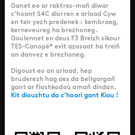
Ganet eo ar raktres-mañ diwar
c’hoant S4C diorren e arload Cyw
en teir yezh predenek : kembraeg,
kerneveureg ha brezhoneg.
Goulennet en deus F3 Breizh sikour
TES-Canopé* evit azasaat ha treiñ
an danvez e brezhoneg.
Digoust eo an arload, hep
bruderezh hag aes da bellgargañ
gant ar flashkodoù amañ dindan.
Kit diouzhtu da c’hoari gant Kiou !