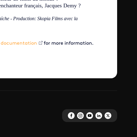
 enchanteur français, Jacques Demy ?
aïche -
Production: Skopia Films avec la
 documentation
for more information.