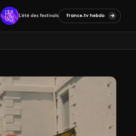
L'été des festivals
france.tv hebdo