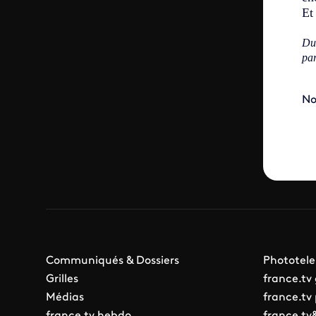
Et
Dur
par
No
Communiqués & Dossiers
Phototele
Grilles
france.tv
Médias
france.tv
france.tv hebdo
france.tv