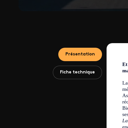
Présentation
Et
ma
Fiche technique
La
mé
As
ré
Bi
se
La
en