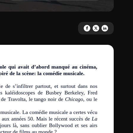
Partagez 'LE DIMANCHE À 14.0
Partagez 'LE DIMANCHE À
Partagez 'LE DIMAN
arole qui avait d’abord manqué au cinéma,
piré de la scène: la comédie musicale.
de s’infiltrer partout, et surtout dans nos
s kaléidoscopes de Busbey Berkeley, Fred
 de Travolta, le tango noir de
Chicago,
ou le
 musicale.
La comédie musicale a certes vécu
0 aux années 50. Mais le récent succès de
La
ours là, sans oublier
Bollywood et ses airs
ducteur de films au monde ?