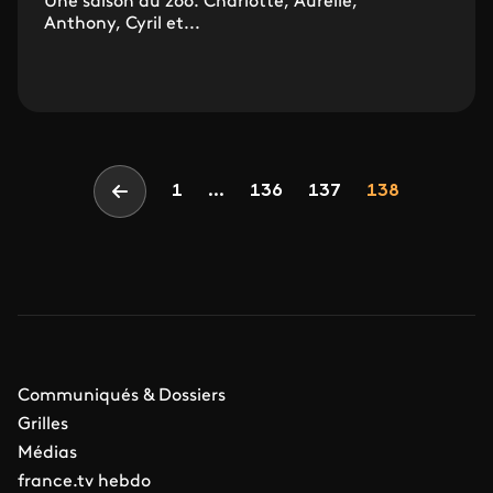
Une saison au zoo. Charlotte, Aurélie,
Anthony, Cyril et...
Pagination
Page
Page
Page
1
...
136
137
138
Page précédente
Communiqués & Dossiers
Grilles
Médias
france.tv hebdo