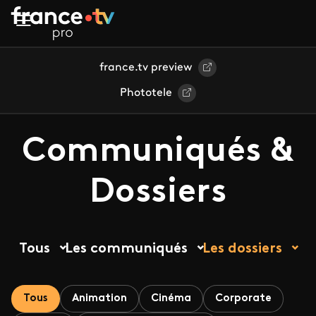
Aller au contenu principal
france.tv preview
Phototele
Communiqués &
Dossiers
Tous
Les communiqués
Les dossiers
Tous
Animation
Cinéma
Corporate