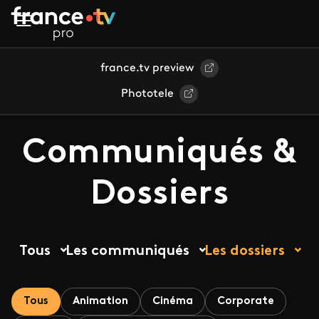
Aller au contenu principal
france.tv preview
Phototele
Communiqués &
Dossiers
Tous
Les communiqués
Les dossiers
Tous
Animation
Cinéma
Corporate