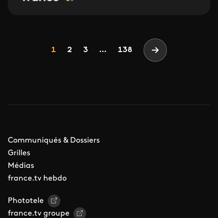
Pagination
Page
Page
Page
1
2
3
...
138
Page suivante
Communiqués & Dossiers
Grilles
Médias
france.tv hebdo
Phototele
france.tv groupe