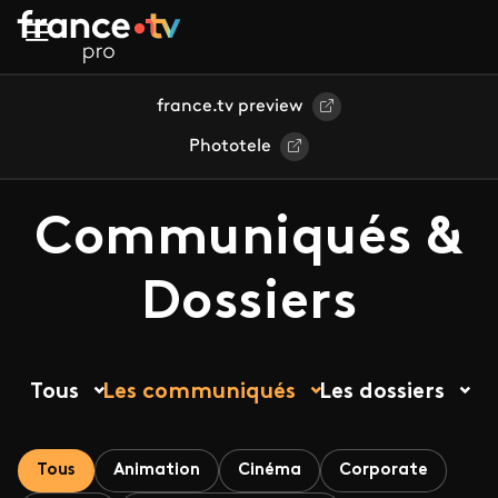
Aller au contenu principal
france.tv preview
Phototele
Communiqués &
Dossiers
Tous
Les communiqués
Les dossiers
Tous
Animation
Cinéma
Corporate