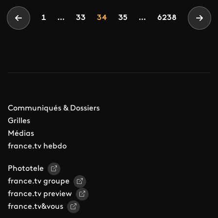
Pagination
Page
Page
Page
1
...
33
34
35
...
6238
Page précédente
Page
Communiqués & Dossiers
Grilles
Médias
france.tv hebdo
Phototele
france.tv groupe
france.tv preview
france.tv&vous