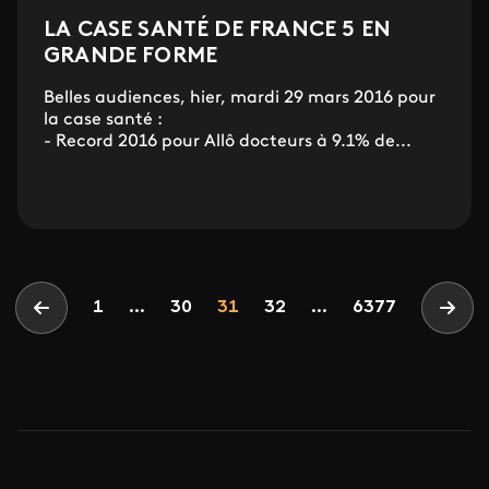
LA CASE SANTÉ DE FRANCE 5 EN
GRANDE FORME
Belles audiences, hier, mardi 29 mars 2016 pour
la case santé :
- Record 2016 pour Allô docteurs à 9.1% de...
Pagination
Page
Page
Page
1
...
30
31
32
...
6377
Page précédente
Page