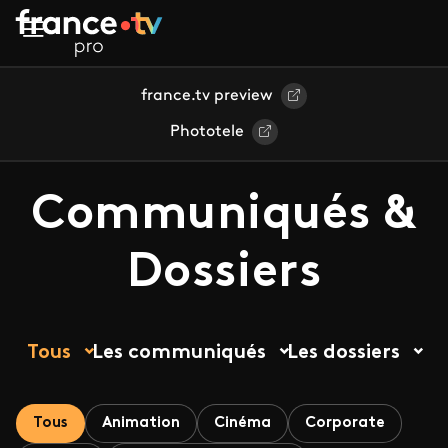
Aller au contenu principal
france.tv preview
Phototele
Communiqués &
Dossiers
Tous
Les communiqués
Les dossiers
Tous
Animation
Cinéma
Corporate