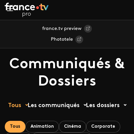
Aller au contenu principal
france.tv preview
Phototele
Communiqués &
Dossiers
Tous
Les communiqués
Les dossiers
Tous
Animation
Cinéma
Corporate