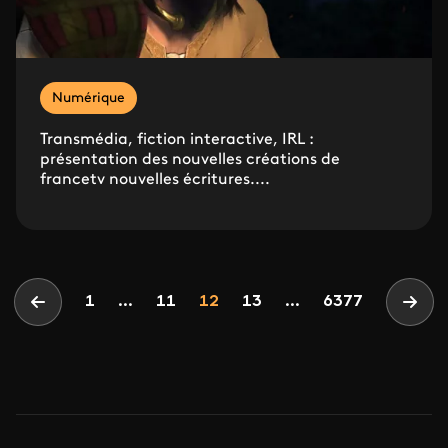
Numérique
Transmédia, fiction interactive, IRL :
présentation des nouvelles créations de
francetv nouvelles écritures....
Pagination
Page
Page
Page
1
...
11
12
13
...
6377
Page précédente
Page