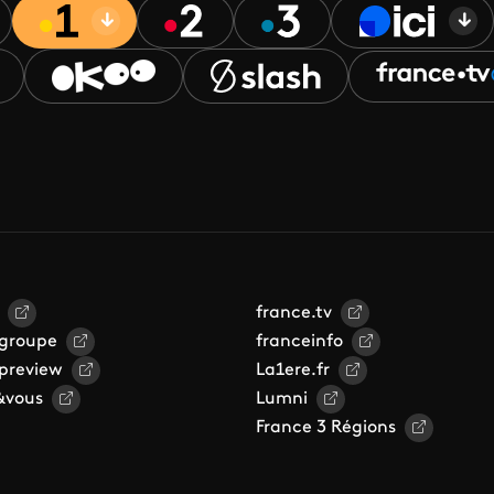
france.tv
 groupe
franceinfo
 preview
La1ere.fr
&vous
Lumni
France 3 Régions