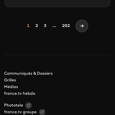
Pagination
Page
Page
Page
1
2
3
...
202
Page suivante
Communiqués & Dossiers
Grilles
Médias
france.tv hebdo
Phototele
france.tv groupe