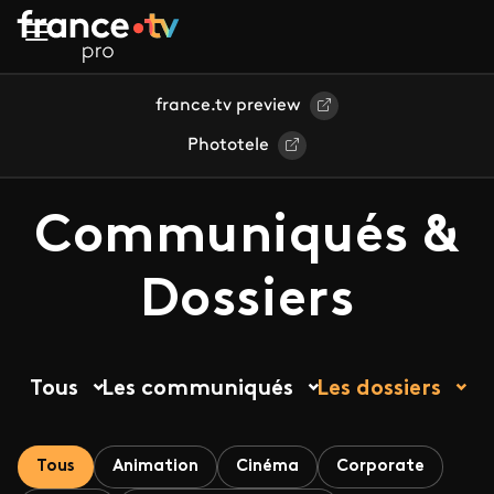
Aller au contenu principal
france.tv preview
Phototele
Communiqués &
Dossiers
Tous
Les communiqués
Les dossiers
Tous
Animation
Cinéma
Corporate