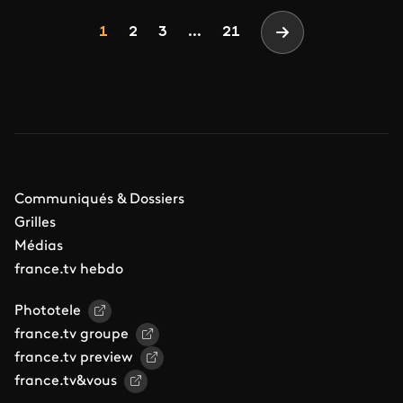
Pagination
Page
Page
Page
1
2
3
...
21
Page suivante
Communiqués & Dossiers
Grilles
Médias
france.tv hebdo
Phototele
france.tv groupe
france.tv preview
france.tv&vous