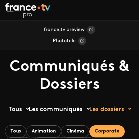
Aller au contenu principal
france.tv preview
Phototele
Communiqués &
Dossiers
Tous
Les communiqués
Les dossiers
Tous
Animation
Cinéma
Corporate