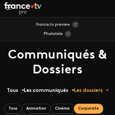
Aller au contenu principal
france.tv preview
Phototele
Communiqués &
Dossiers
Tous
Les communiqués
Les dossiers
Tous
Animation
Cinéma
Corporate