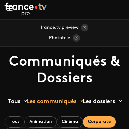
Aller au contenu principal
france.tv preview
Phototele
Communiqués &
Dossiers
Tous
Les communiqués
Les dossiers
Tous
Animation
Cinéma
Corporate