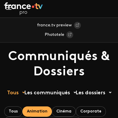
Aller au contenu principal
france.tv preview
Phototele
Communiqués &
Dossiers
Tous
Les communiqués
Les dossiers
Tous
Animation
Cinéma
Corporate