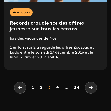
Animation
Records d’audience des offres
jeunesse sur tous les écrans
lors des vacances de Noël
1 enfant sur 2 a regardé les offres Zouzous et
Ludo entre le samedi 17 décembre 2016 et le
lundi 2 janvier 2017, soit 4...
Pagination
Page
Page
Page
1
2
3
4
...
14
Page précédente
Page suiv